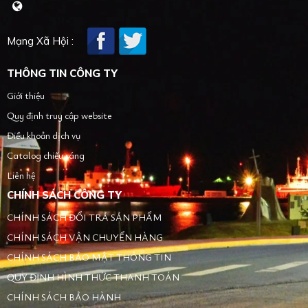
Mạng Xã Hội :
THÔNG TIN CÔNG TY
Giới thiệu
Quy định truy cập website
Điều khoản dịch vụ
Catalog chiếu sáng
Liên hệ
CHÍNH SÁCH CÔNG TY
CHÍNH SÁCH ĐỔI TRẢ SẢN PHẨM
CHÍNH SÁCH VẬN CHUYỂN HÀNG
CHÍNH SÁCH BẢO MẬT THÔNG TIN
QUY ĐỊNH HÌNH THỨC THANH TOÁN
CHÍNH SÁCH BẢO HÀNH