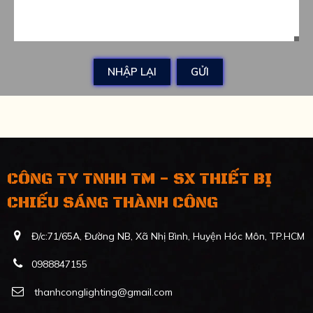
CÔNG TY TNHH TM - SX THIẾT BỊ
CHIẾU SÁNG THÀNH CÔNG
Đ/c:71/65A, Đường NB, Xã Nhị Bình, Huyện Hóc Môn, TP.HCM
0988847155
thanhconglighting@gmail.com