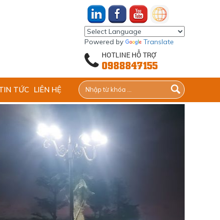
Powered by
Translate
HOTLINE HỖ TRỢ
0988847155
TIN TỨC
LIÊN HỆ