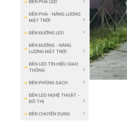
ĐÈN PHA LED
ĐÈN PHA - NĂNG LƯỢNG
MẶT TRỜI
ĐÈN ĐƯỜNG LED
ĐÈN ĐƯỜNG - NĂNG
LƯỢNG MẶT TRỜI
ĐÈN LED TÍN HIỆU GIAO
THÔNG
ĐÈN PHÒNG SẠCH
ĐÈN LED NGHỆ THUẬT -
ĐÔ THỊ
ĐÈN CHUYÊN DỤNG