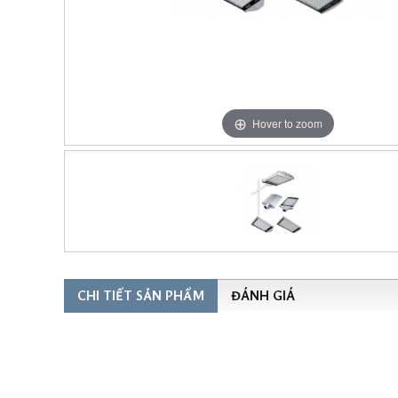
Hover to zoom
CHI TIẾT SẢN PHẨM
ĐÁNH GIÁ