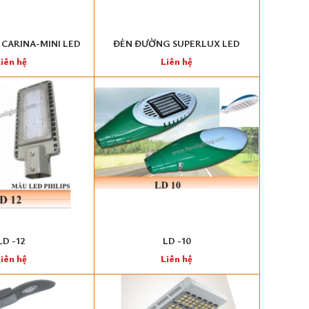
CARINA-MINI LED
ĐÈN ĐƯỜNG SUPERLUX LED
iên hệ
Liên hệ
LD -12
LD -10
iên hệ
Liên hệ