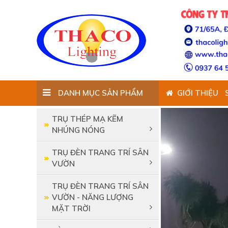
DANH MỤC SẢN PHẨM
GIỚI THIỆU
TRỤ THÉP MẠ KẼM
NHÚNG NÓNG
TRỤ ĐÈN TRANG TRÍ SÂN
VƯỜN
TRỤ ĐÈN TRANG TRÍ SÂN
VƯỜN - NĂNG LƯỢNG
MẶT TRỜI