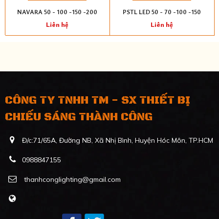
NAVARA 50 - 100 -150 -200
PSTL LED 50 - 70 -100 -150
Liên hệ
Liên hệ
CÔNG TY TNHH TM - SX THIẾT BỊ
CHIẾU SÁNG THÀNH CÔNG
Đ/c:71/65A, Đường NB, Xã Nhị Bình, Huyện Hóc Môn, TP.HCM
0988847155
thanhconglighting@gmail.com