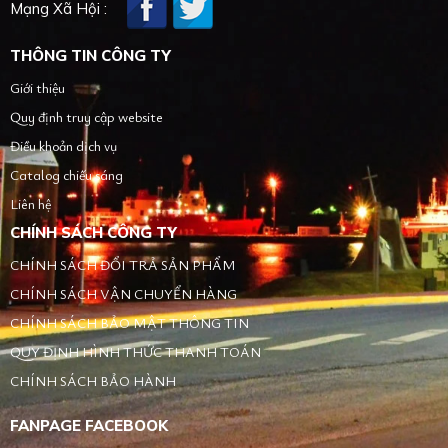
Mạng Xã Hội :
THÔNG TIN CÔNG TY
Giới thiệu
Quy định truy cập website
Điều khoản dịch vụ
Catalog chiếu sáng
Liên hệ
CHÍNH SÁCH CÔNG TY
CHÍNH SÁCH ĐỔI TRẢ SẢN PHẨM
CHÍNH SÁCH VẬN CHUYỂN HÀNG
CHÍNH SÁCH BẢO MẬT THÔNG TIN
QUY ĐỊNH HÌNH THỨC THANH TOÁN
CHÍNH SÁCH BẢO HÀNH
FANPAGE FACEBOOK