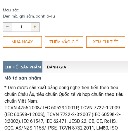
Màu sắc
Đen mờ, ghi sẫm, xanh ô-liu
MUA NGAY
THÊM VÀO GIỎ
XEM CHI TIẾT
CHI TIẾT SẢN PHẨM
ĐÁNH GIÁ
Mô tả sản phẩm
* Đèn được sản xuất bằng công nghệ tiên tiến theo tiêu
chuẩn Châu Âu, tiêu chuẩn Quốc tế và hợp chuẩn theo tiêu
chuẩn Việt Nam:
TCVN 4255:2008/ IEC 60529:2001P, TCVN 7722-1:2009
(IEC 60598-1:2008), TCVN 7722-2-3:2007 (IEC 60598-2-
3:2002), IEC 61547, IEC 62471, JESD 22, CB, CE, RoHS,
CQC, AS/NZS 1158/-PSE, TCVN 8782:2011, LM80, ISO