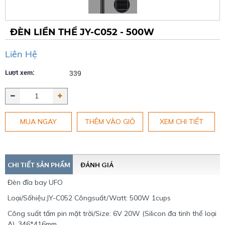
ĐÈN LIỀN THỂ JY-C052 - 500W
Liên Hệ
Lượt xem:
339
MUA NGAY
THÊM VÀO GIỎ
XEM CHI TIẾT
CHI TIẾT SẢN PHẨM
ĐÁNH GIÁ
Đèn đĩa bay UFO
Loại/Sốhiệu:JY-C052 Côngsuất/Watt: 500W 1cups
Công suất tấm pin mặt trời/Size: 6V 20W (Silicon đa tinh thể loại
A), 346*416mm