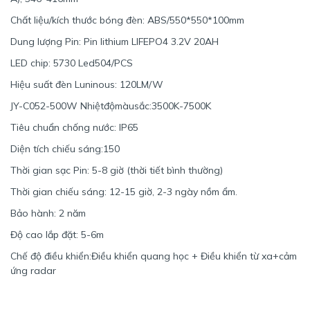
Chất liệu/kích thước bóng đèn: ABS/550*550*100mm
Dung lượng Pin: Pin lithium LIFEPO4 3.2V 20AH
LED chip: 5730 Led504/PCS
Hiệu suất đèn Luninous: 120LM/W
JY-C052-500W Nhiệtđộmàusắc:3500K-7500K
Tiêu chuẩn chống nước: IP65
Diện tích chiếu sáng:150
Thời gian sạc Pin: 5-8 giờ (thời tiết bình thường)
Thời gian chiếu sáng: 12-15 giờ, 2-3 ngày nồm ẩm.
Bảo hành: 2 năm
Độ cao lắp đặt: 5-6m
Chế độ điều khiển:Điều khiển quang học + Điều khiển từ xa+cảm
ứng radar