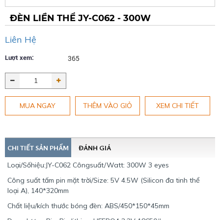
ĐÈN LIỀN THỂ JY-C062 - 300W
Liên Hệ
Lượt xem:
365
MUA NGAY
THÊM VÀO GIỎ
XEM CHI TIẾT
CHI TIẾT SẢN PHẨM
ĐÁNH GIÁ
Loại/Sốhiệu:JY-C062 Côngsuất/Watt: 300W 3 eyes
Công suất tấm pin mặt trời/Size: 5V 4.5W (Silicon đa tinh thể
loại A), 140*320mm
Chất liệu/kích thước bóng đèn: ABS/450*150*45mm