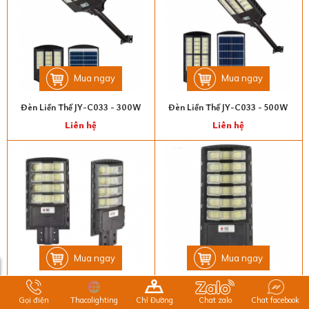
Mua ngay
Mua ngay
Đèn Liền Thể JY-C033 - 300W
Đèn Liền Thể JY-C033 - 500W
Liên hệ
Liên hệ
Mua ngay
Mua ngay
Đèn Liền Thể JY-C032 - 300W
Đèn Liền Thể JY-C032 - 400W
Gọi điện
Thacolighting
Chỉ Đường
Chat zalo
Chat facebook
Liên hệ
Liên hệ