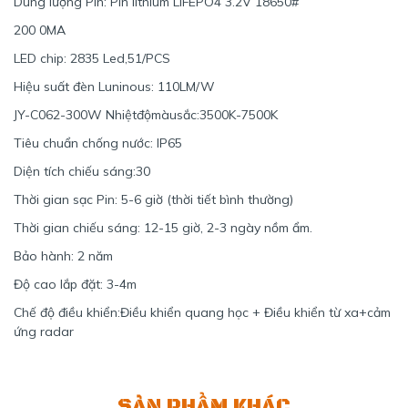
Dung lượng Pin: Pin lithium LIFEPO4 3.2V 18650#
200 0MA
LED chip: 2835 Led,51/PCS
Hiệu suất đèn Luninous: 110LM/W
JY-C062-300W Nhiệtđộmàusắc:3500K-7500K
Tiêu chuẩn chống nước: IP65
Diện tích chiếu sáng:30
Thời gian sạc Pin: 5-6 giờ (thời tiết bình thường)
Thời gian chiếu sáng: 12-15 giờ, 2-3 ngày nồm ẩm.
Bảo hành: 2 năm
Độ cao lắp đặt: 3-4m
Chế độ điều khiển:Điều khiển quang học + Điều khiển từ xa+cảm
ứng radar
SẢN PHẨM KHÁC