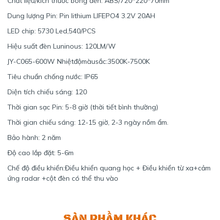
Chất liệu/kích thước bóng đèn: ABS/720*220*70mm
Dung lượng Pin: Pin lithium LIFEPO4 3.2V 20AH
LED chip: 5730 Led,540/PCS
Hiệu suất đèn Luninous: 120LM/W
JY-C065-600W Nhiệtđộmàusắc:3500K-7500K
Tiêu chuẩn chống nước: IP65
Diện tích chiếu sáng: 120
Thời gian sạc Pin: 5-8 giờ (thời tiết bình thường)
Thời gian chiếu sáng: 12-15 giờ, 2-3 ngày nồm ẩm.
Bảo hành: 2 năm
Độ cao lắp đặt: 5-6m
Chế độ điều khiển:Điều khiển quang học + Điều khiển từ xa+cảm
ứng radar +cột đèn có thể thu vào
SẢN PHẨM KHÁC