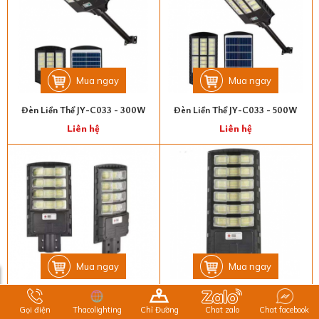
Mua ngay
Mua ngay
Đèn Liền Thể JY-C033 - 300W
Đèn Liền Thể JY-C033 - 500W
Liên hệ
Liên hệ
Mua ngay
Mua ngay
Đèn Liền Thể JY-C032 - 300W
Đèn Liền Thể JY-C032 - 400W
Gọi điện
Thacolighting
Chỉ Đường
Chat zalo
Chat facebook
Liên hệ
Liên hệ