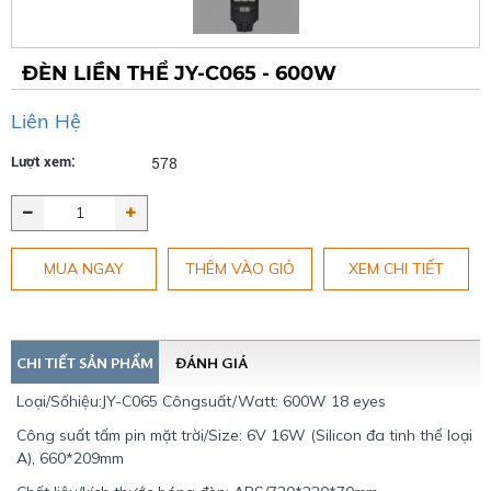
ĐÈN LIỀN THỂ JY-C065 - 600W
Liên Hệ
Lượt xem:
578
MUA NGAY
THÊM VÀO GIỎ
XEM CHI TIẾT
CHI TIẾT SẢN PHẨM
ĐÁNH GIÁ
Loại/Sốhiệu:JY-C065 Côngsuất/Watt: 600W 18 eyes
Công suất tấm pin mặt trời/Size: 6V 16W (Silicon đa tinh thể loại
A), 660*209mm