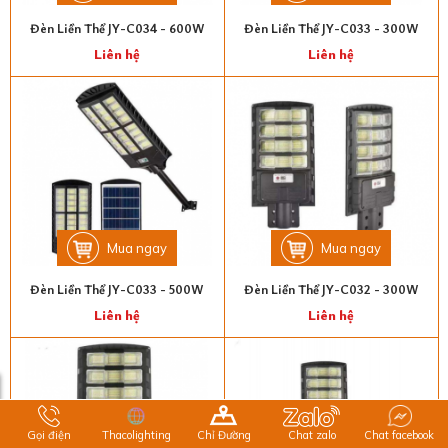
Đèn Liền Thể JY-C034 - 600W
Đèn Liền Thể JY-C033 - 300W
Liên hệ
Liên hệ
Mua ngay
Mua ngay
Đèn Liền Thể JY-C033 - 500W
Đèn Liền Thể JY-C032 - 300W
Liên hệ
Liên hệ
Gọi điện
Thacolighting
Chỉ Đường
Chat zalo
Chat facebook