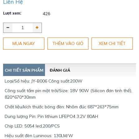
Liên Hệ
Lượt xem:
426
MUA NGAY
THÊM VÀO GIỎ
XEM CHI TIẾT
CHI TIẾT SẢN PHẨM
ĐÁNH GIÁ
Loại/Số hiệu: JY-B006 Công suất:200W
Công suất tấm pin mặt trời/Size: 18V 90W (Silicon đơn tinh thể),
820*670*30mm
Chất liệu/kích thước bóng đèn: Nhôm đúc 687*263*75mm
Dung lượng Pin: Pin lithium LIFEPO4 3.2V 80AH
Chip LED: 5054 led,200/PCS
Hiệu suất đèn Luninous: 130LM/W